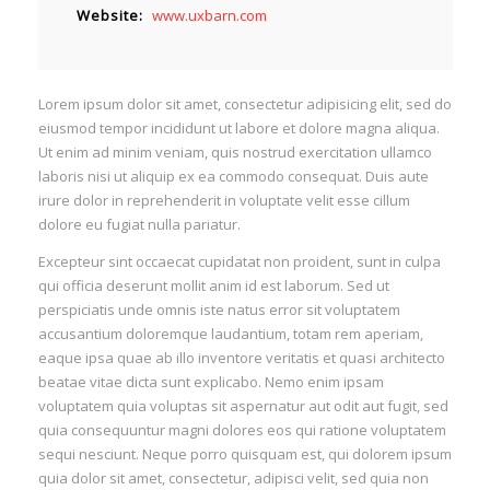
Website
www.uxbarn.com
Lorem ipsum dolor sit amet, consectetur adipisicing elit, sed do
eiusmod tempor incididunt ut labore et dolore magna aliqua.
Ut enim ad minim veniam, quis nostrud exercitation ullamco
laboris nisi ut aliquip ex ea commodo consequat. Duis aute
irure dolor in reprehenderit in voluptate velit esse cillum
dolore eu fugiat nulla pariatur.
Excepteur sint occaecat cupidatat non proident, sunt in culpa
qui officia deserunt mollit anim id est laborum. Sed ut
perspiciatis unde omnis iste natus error sit voluptatem
accusantium doloremque laudantium, totam rem aperiam,
eaque ipsa quae ab illo inventore veritatis et quasi architecto
beatae vitae dicta sunt explicabo. Nemo enim ipsam
voluptatem quia voluptas sit aspernatur aut odit aut fugit, sed
quia consequuntur magni dolores eos qui ratione voluptatem
sequi nesciunt. Neque porro quisquam est, qui dolorem ipsum
quia dolor sit amet, consectetur, adipisci velit, sed quia non