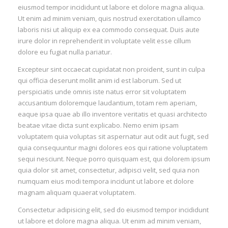
eiusmod tempor incididunt ut labore et dolore magna aliqua.
Ut enim ad minim veniam, quis nostrud exercitation ullamco
laboris nisi ut aliquip ex ea commodo consequat. Duis aute
irure dolor in reprehenderit in voluptate velit esse cillum
dolore eu fugiat nulla pariatur.
Excepteur sint occaecat cupidatat non proident, sunt in culpa
qui officia deserunt mollit anim id est laborum. Sed ut
perspiciatis unde omnis iste natus error sit voluptatem
accusantium doloremque laudantium, totam rem aperiam,
eaque ipsa quae ab illo inventore veritatis et quasi architecto
beatae vitae dicta sunt explicabo. Nemo enim ipsam
voluptatem quia voluptas sit aspernatur aut odit aut fugit, sed
quia consequuntur magni dolores eos qui ratione voluptatem
sequi nesciunt. Neque porro quisquam est, qui dolorem ipsum
quia dolor sit amet, consectetur, adipisci velit, sed quia non
numquam eius modi tempora incidunt ut labore et dolore
magnam aliquam quaerat voluptatem.
Consectetur adipisicing elit, sed do eiusmod tempor incididunt
ut labore et dolore magna aliqua. Ut enim ad minim veniam,